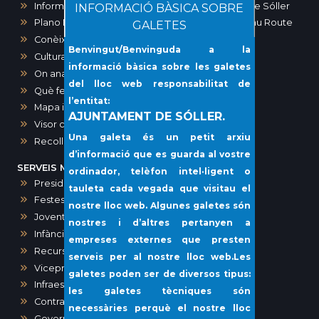
Informació zones d’aparcament a Sóller i port de Sóller
INFORMACIÓ BÀSICA SOBRE
Plano Maps SOLLER. Ruta modernista-Art Noveau Route
GALETES
Conèixer Sóller
Benvingut/Benvinguda a la
Cultura
informació bàsica sobre les galetes
On anar?
del lloc web responsabilitat de
Què fer?
l’entitat:
Mapa interactiu dels comerços de Sóller
AJUNTAMENT DE SÓLLER.
Visor cartogràfic (IDE)
Una galeta és un petit arxiu
Recollida porta a porta i voluminosos
d’informació que es guarda al vostre
SERVEIS MUNICIPALS
ordinador, telèfon intel·ligent o
Presidència, Comunicació, Premsa i Protocol
tauleta cada vegada que visitau el
Festes
nostre lloc web. Algunes galetes són
Joventut
nostres i d’altres pertanyen a
Infància i Igualtat
empreses externes que presten
Recursos humans
serveis per al nostre lloc web.Les
Vicepresidència i Administració General
galetes poden ser de diversos tipus:
Infraestructures i Vies Públiques
les galetes tècniques són
Contractació
necessàries perquè el nostre lloc
Governació