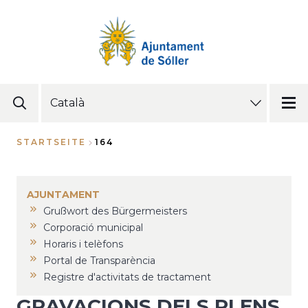
Direkt
zum
Inhalt
SELECT
YOUR
LANGUAGE
STARTSEITE
164
Breadcrumb
AJUNTAMENT
Grußwort des Bürgermeisters
Corporació municipal
Horaris i telèfons
Portal de Transparència
Registre d'activitats de tractament
GRAVACIONS DELS PLENS