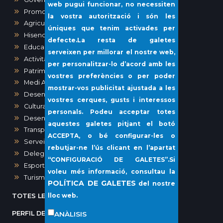
web pugui funcionar, no necessiten
Promoció Econòmica
la vostra autorització i són les
Agricultura, Ramaderia, Pesca
úniques que tenim activades per
Hisenda
defecte.La resta de galetes
Educació
serveixen per millorar el nostre web,
Activitats, Obres i Urbanisme
per personalitzar-lo d’acord amb les
Patrimoni
vostres preferències o per poder
Medi Ambient
mostrar-vos publicitat ajustada a les
Desenvolupament urbà
vostres cerques, gusts i interessos
Cultura
personals. Podeu acceptar totes
Desenvolupament local i Sanitat
aquestes galetes pitjant el botó
Transparència i Participació Ciutadana
ACCEPTA
, o bé configurar-les o
Serveis Socials i Gent Gran
rebutjar-ne l’ús clicant en l’apartat
Delegació del Port de Sóller
“
CONFIGURACIÓ DE GALETES”
.Si
Esports
voleu més informació, consultau la
Turisme
POLÍTICA DE GALETES
del nostre
lloc web.
TOTES LES NOTÍCIES
PERFIL DEL CONTRACTANT
ANÀLISIS