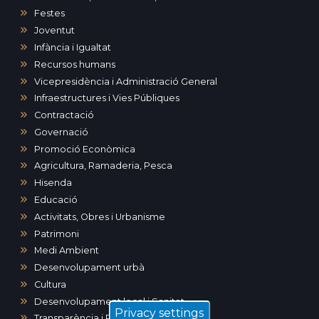
Festes
Joventut
Infància i Igualtat
Recursos humans
Vicepresidència i Administració General
Infraestructures i Vies Públiques
Contractació
Governació
Promoció Econòmica
Agricultura, Ramaderia, Pesca
Hisenda
Educació
Activitats, Obres i Urbanisme
Patrimoni
Medi Ambient
Desenvolupament urbà
Cultura
Desenvolupament local i Sanitat
Privacy settings
Transparència i Participació Ciutadana