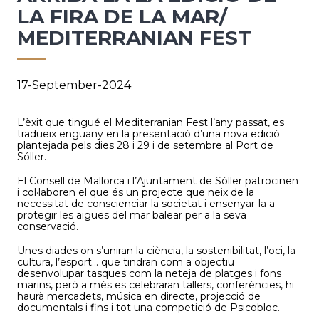
LA FIRA DE LA MAR/
MEDITERRANIAN FEST
17-September-2024
L’èxit que tingué el Mediterranian Fest l’any passat, es
tradueix enguany en la presentació d’una nova edició
plantejada pels dies 28 i 29 i de setembre al Port de
Sóller.
El Consell de Mallorca i l’Ajuntament de Sóller patrocinen
i col·laboren el que és un projecte que neix de la
necessitat de conscienciar la societat i ensenyar-la a
protegir les aigües del mar balear per a la seva
conservació.
Unes diades on s’uniran la ciència, la sostenibilitat, l’oci, la
cultura, l’esport... que tindran com a objectiu
desenvolupar tasques com la neteja de platges i fons
marins, però a més es celebraran tallers, conferències, hi
haurà mercadets, música en directe, projecció de
documentals i fins i tot una competició de Psicobloc.