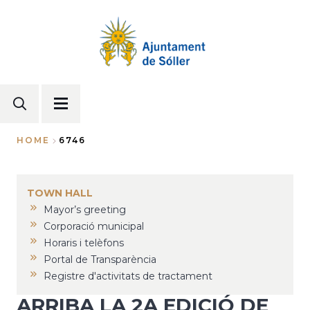
Skip
to
main
content
HOME
6746
Breadcrumb
TOWN HALL
Mayor’s greeting
Corporació municipal
Horaris i telèfons
Portal de Transparència
Registre d'activitats de tractament
ARRIBA LA 2A EDICIÓ DE