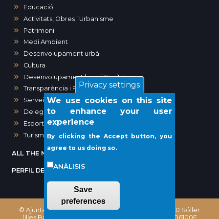
Educació
Activitats, Obres i Urbanisme
Patrimoni
Medi Ambient
Desenvolupament urbà
Cultura
Desenvolupament local i Sanitat
Privacy settings
Transparència i Participació Ciutadana
We use cookies on this site
Serveis Socials i Gent Gran
to enhance your user
Delegació del Port de Sóller
experience
Esports
Turisme
By clicking the Accept button, you
agree to us doing so.
ALL THE NEWS
ANÀLISIS
PERFIL DEL CONTRACTANT
Save
preferences
© Ajuntament de Sóller, Plaça Constitució, 1 - 07100 Sóller
(Illes Balears) Phone: (+34) 971 63 02 00 - CIF: P0706100E