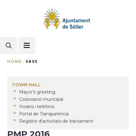
Skip
to
main
content
HOME
5895
Breadcrumb
TOWN HALL
Mayor’s greeting
Corporació municipal
Horaris i telèfons
Portal de Transparència
Registre d'activitats de tractament
PMP 2016