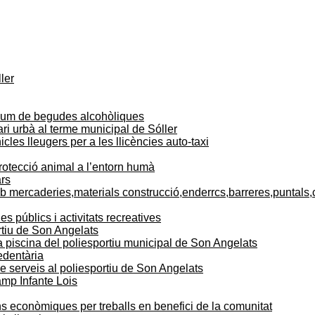
ler
nsum de begudes alcohòliques
ri urbà al terme municipal de Sóller
les lleugers per a les llicències auto-taxi
rotecció animal a l’entorn humà
ars
 mercaderies,materials construcció,enderrcs,barreres,puntals,
 públics i activitats recreatives
rtiu de Son Angelats
la piscina del poliesportiu municipal de Son Angelats
edentària
e serveis al poliesportiu de Son Angelats
mp Infante Lois
s econòmiques per treballs en benefici de la comunitat