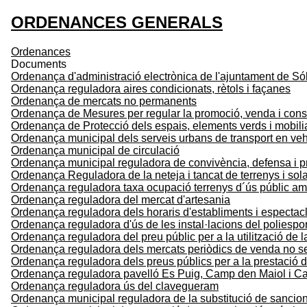
ORDENANCES GENERALS
Ordenances
Documents
Ordenança d'administració electrònica de l'ajuntament de Sól
Ordenança reguladora aires condicionats, rètols i façanes
Ordenança de mercats no permanents
Ordenança de Mesures per regular la promoció, venda i co
Ordenança de Protecció dels espais, elements verds i mobilia
Ordenança municipal dels serveis urbans de transport en vehic
Ordenança municipal de circulació
Ordenança municipal reguladora de convivència, defensa i p
Ordenança Reguladora de la neteja i tancat de terrenys i sol
Ordenança reguladora taxa ocupació terrenys d´ús públic amb
Ordenança reguladora del mercat d'artesania
Ordenança reguladora dels horaris d'establiments i espectacles
Ordenança reguladora d'ús de les instal·lacions del poliespo
Ordenança reguladora del preu públic per a la utilització de 
Ordenança reguladora dels mercats periòdics de venda no s
Ordenança reguladora dels preus públics per a la prestació d
Ordenança reguladora pavelló Es Puig, Camp den Maiol i Ca
Ordenança reguladora ús del clavegueram
Ordenança municipal reguladora de la substitució de sancion