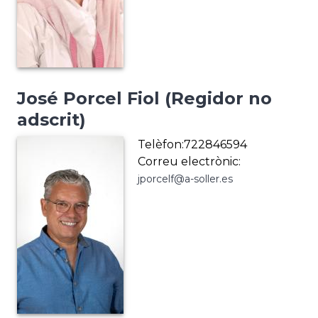
José Porcel Fiol (Regidor no
adscrit)
Telèfon:722846594
Correu electrònic:
jporcelf@a-soller.es