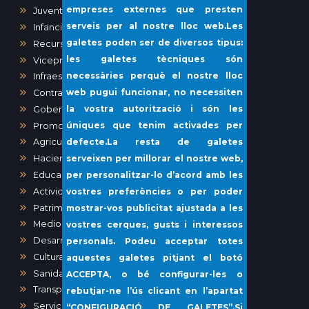
empreses externes que presten
Juventud
serveis per al nostre lloc web.Les
Infancia e igualdad
galetes poden ser de diversos tipus:
Recursos humanos
les galetes tècniques són
Vicepresidencia y Administración General
necessàries perquè el nostre lloc
Infraestructuras y Vías Públicas
web pugui funcionar, no necessiten
Contratación
la vostra autorització i són les
Gobernación
úniques que tenim activades per
Promoción Económica y Desarrollo Local
defecte.La resta de galetes
Agricultura, Ganadería, Pesca
serveixen per millorar el nostre web,
Hacienda
per personalitzar-lo d’acord amb les
Educación
Actividades, Obras y Urbanismo
vostres preferències o per poder
Patrimonio
mostrar-vos publicitat ajustada a les
Medio Ambiente
vostres cerques, gusts i interessos
Desarrollo urbano
personals. Podeu acceptar totes
Cultura
aquestes galetes pitjant el botó
Sanidad
ACCEPTA
, o bé configurar-les o
Transparencia y Participación Ciudadana
rebutjar-ne l’ús clicant en l’apartat
Servicios Sociales y Gente mayor
“
CONFIGURACIÓ DE GALETES”
.Si