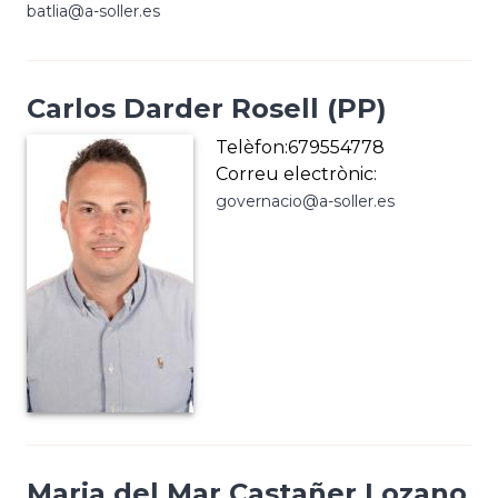
batlia@a-soller.es
Carlos Darder Rosell (PP)
Telèfon:679554778
Correu electrònic:
governacio@a-soller.es
Maria del Mar Castañer Lozano