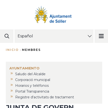
Pasar
al
contenido
principal
SELECT
YOUR
LANGUAGE
INICIO
MEMBRES
Sobrescribir
enlaces
AYUNTAMIENTO
de
Saludo del Alcalde
ayuda
Corporació municipal
a
Horarios y teléfonos
Portal Transparencia
la
Registre d'activitats de tractament
navegación
JUNTA DE GOVERN