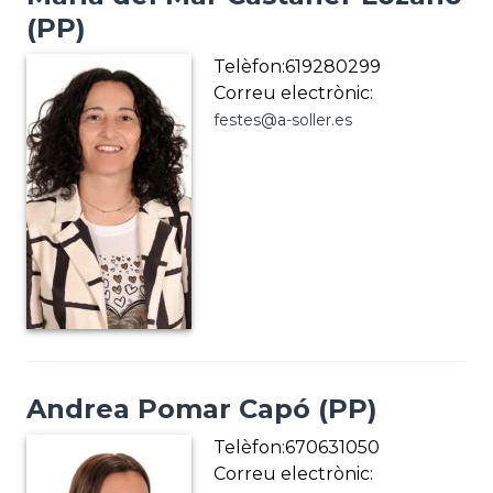
(PP)
Telèfon:619280299
Correu electrònic:
festes@a-soller.es
Andrea Pomar Capó (PP)
Telèfon:670631050
Correu electrònic: