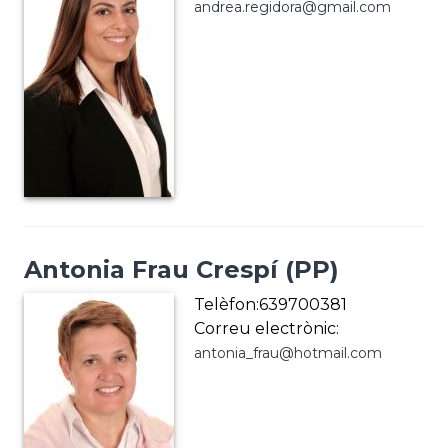
andrea.regidora@gmail.com
Antonia Frau Crespí (PP)
Telèfon:639700381
Correu electrònic:
antonia_frau@hotmail.com