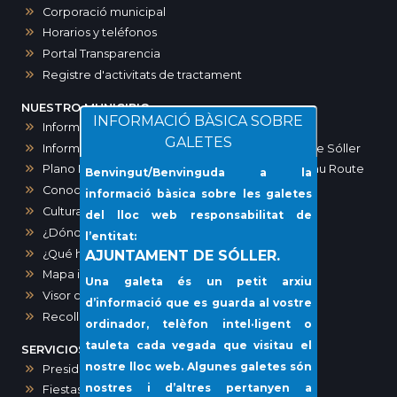
Corporació municipal
Horarios y teléfonos
Portal Transparencia
Registre d'activitats de tractament
NUESTRO MUNICIPIO
INFORMACIÓ BÀSICA SOBRE
Informació Zona de Baixes Emissions ZBE
GALETES
Informació zones d’aparcament a Sóller i port de Sóller
Plano Maps SOLLER. Ruta modernista-Art Noveau Route
Benvingut/Benvinguda a la
Conocer Sóller
informació bàsica sobre les galetes
Cultura
del lloc web responsabilitat de
¿Dónde ir?
l’entitat:
¿Qué hacer?
AJUNTAMENT DE SÓLLER.
Mapa interactivo de los comercios de Sóller
Una galeta és un petit arxiu
Visor cartográfico (IDE)
d’informació que es guarda al vostre
Recollida porta a porta i voluminosos
ordinador, telèfon intel·ligent o
tauleta cada vegada que visitau el
SERVICIOS MUNICIPALES
nostre lloc web. Algunes galetes són
Presidencia, Comunicación, Prensa y Protocolo
nostres i d’altres pertanyen a
Fiestas