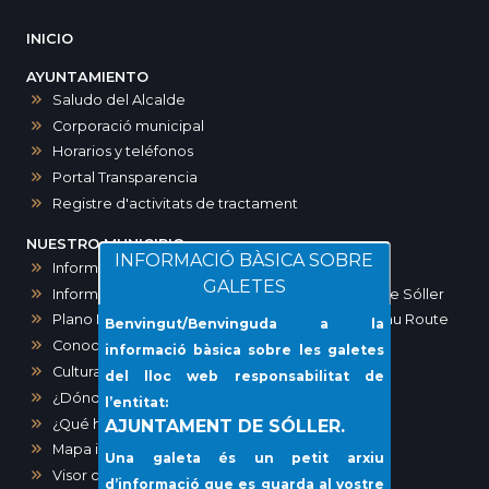
INICIO
AYUNTAMIENTO
Saludo del Alcalde
Corporació municipal
Horarios y teléfonos
Portal Transparencia
Registre d'activitats de tractament
NUESTRO MUNICIPIO
INFORMACIÓ BÀSICA SOBRE
Informació Zona de Baixes Emissions ZBE
GALETES
Informació zones d’aparcament a Sóller i port de Sóller
Plano Maps SOLLER. Ruta modernista-Art Noveau Route
Benvingut/Benvinguda a la
Conocer Sóller
informació bàsica sobre les galetes
Cultura
del lloc web responsabilitat de
¿Dónde ir?
l’entitat:
¿Qué hacer?
AJUNTAMENT DE SÓLLER.
Mapa interactivo de los comercios de Sóller
Una galeta és un petit arxiu
Visor cartográfico (IDE)
d’informació que es guarda al vostre