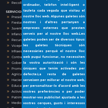
Recollida porta a porta i voluminosos
ordinador, telèfon intel·ligent o
tauleta cada vegada que visitau el
SERVICIOS MUNICIPALES
nostre lloc web. Algunes galetes són
Presidencia, Comunicación, Prensa y Protocolo
nostres i d’altres pertanyen a
Fiestas
empreses externes que presten
Juventud
serveis per al nostre lloc web.Les
Infancia e igualdad
galetes poden ser de diversos tipus:
Recursos humanos
les galetes tècniques són
Vicepresidencia y Administración General
necessàries perquè el nostre lloc
Infraestructuras y Vías Públicas
web pugui funcionar, no necessiten
Contratación
la vostra autorització i són les
Gobernación
úniques que tenim activades per
Promoción Económica y Desarrollo Local
defecte.La resta de galetes
Agricultura, Ganadería, Pesca
serveixen per millorar el nostre web,
Hacienda
per personalitzar-lo d’acord amb les
Educación
Actividades, Obras y Urbanismo
vostres preferències o per poder
Patrimonio
mostrar-vos publicitat ajustada a les
Medio Ambiente
vostres cerques, gusts i interessos