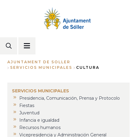
Pasar
al
contenido
principal
AJUNTAMENT DE SOLLER
SERVICIOS MUNICIPALES
CULTURA
Sobrescribir
enlaces
de
SERVICIOS MUNICIPALES
ayuda
Presidencia, Comunicación, Prensa y Protocolo
Fiestas
a
Juventud
la
Infancia e igualdad
navegación
Recursos humanos
Vicepresidencia y Administración General