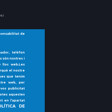
s i
ponsabilitat de
ment
ador, telèfon
ment
s són nostres i
 lloc web.Les
i
rquè el nostre
ques que tenim
 i Gent
stre web, per
vos publicitat
 Port
totes aquestes
nt en l’apartat
OLÍTICA DE