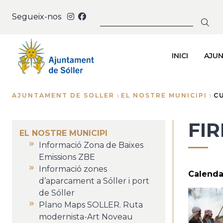
Vés
CERCAR
Segueix-nos
al
contingut
INICI
AJU
AJUNTAMENT DE SOLLER
EL NOSTRE MUNICIPI
C
Fil
FIR
d'Ariadna
EL NOSTRE MUNICIPI
Informació Zona de Baixes
Emissions ZBE
Informació zones
Calendar
d’aparcament a Sóller i port
de Sóller
Plano Maps SOLLER. Ruta
modernista-Art Noveau