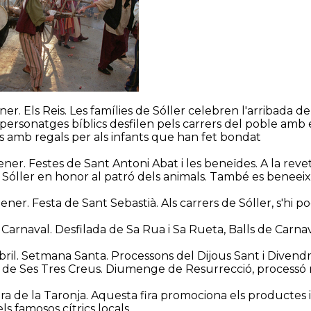
ner. Els Reis. Les famílies de Sóller celebren l'arribada del
ersonatges bíblics desfilen pels carrers del poble amb el 
s amb regals per als infants que han fet bondat
gener. Festes de Sant Antoni Abat i les beneïdes. A la re
e Sóller en honor al patró dels animals. També es beneei
ener. Festa de Sant Sebastià. Als carrers de Sóller, s'hi p
 Carnaval. Desfilada de Sa Rua i Sa Rueta, Balls de Carna
ril. Setmana Santa. Processons del Dijous Sant i Divendre
 de Ses Tres Creus. Diumenge de Resurrecció, processó 
Fira de la Taronja. Aquesta fira promociona els producte
ls famosos cítrics locals.