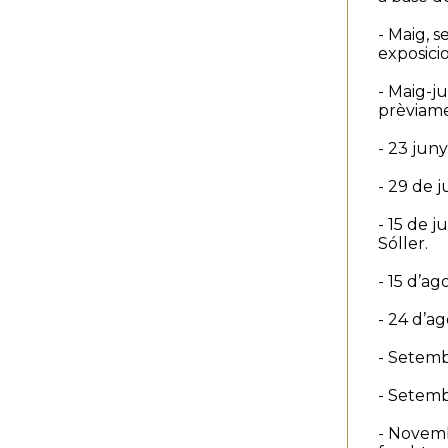
- Maig, s
exposicio
- Maig-ju
prèviame
- 23 juny
- 29 de j
- 15 de j
Sóller.
- 15 d’ag
- 24 d’a
- Setembr
- Setemb
- Novemb