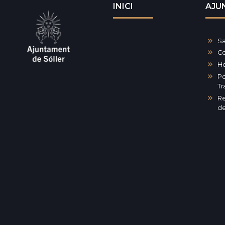
INICI
AJU
Sa
Co
Ho
Po
Tr
Re
de