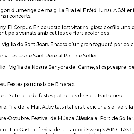
egon diumenge de maig. La Fira i el Firó(dilluns). A Sóller i 
ns i concerts.
ny. El Corpus. En aquesta festivitat religiosa desfila una
nt pels veïnats amb catifes de flors acolorides.
. Vigília de Sant Joan. Encesa d’un gran fogueró per celebra
uny. Festes de Sant Pere al Port de Sóller.
uliol. Vigília de Nostra Senyora del Carme, al capvespre, 
ost. Festes patronals de Biniaraix.
gost. Setmana de festes patronals de Sant Bartomeu.
e. Fira de la Mar, Activitats i tallers tradicionals envers 
re-Octubre. Festival de Música Clàssica al Port de Sóller
re. Fira Gastronòmica de la Tardor i Swing SWINGTAST a S