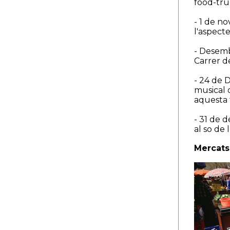
food-truc
- 1 de no
l'aspect
- Desembr
Carrer de
- 24 de 
musical q
aquesta 
- 31 de 
al so de
Mercats