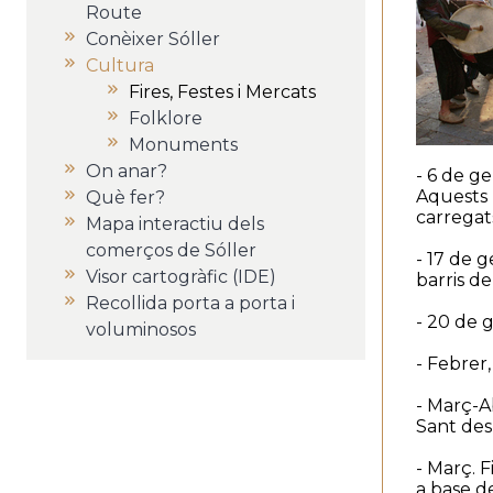
Route
Conèixer Sóller
Cultura
Fires, Festes i Mercats
Folklore
Monuments
On anar?
- 6 de ge
Aquests p
Què fer?
carregat
Mapa interactiu dels
comerços de Sóller
- 17 de 
Visor cartogràfic (IDE)
barris d
Recollida porta a porta i
- 20 de g
voluminosos
- Febrer,
- Març-Ab
Sant des
- Març. 
a base de