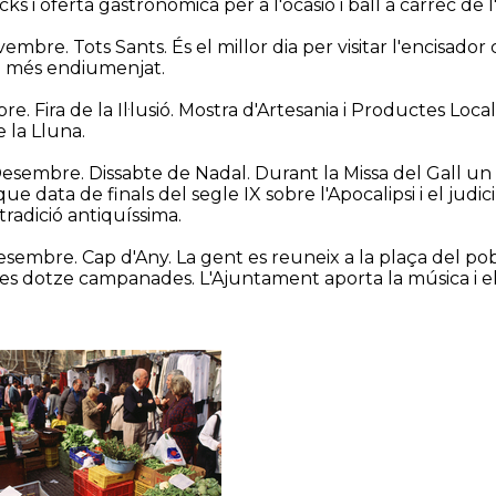
ks i oferta gastronòmica per a l'ocasió i ball a càrrec de 
vembre. Tots Sants. És el millor dia per visitar l'encisa
e més endiumenjat.
e. Fira de la Il·lusió. Mostra d'Artesania i Productes Locals,
 la Lluna.
Desembre. Dissabte de Nadal. Durant la Missa del Gall un n
ue data de finals del segle IX sobre l'Apocalipsi i el judi
tradició antiquíssima.
desembre. Cap d'Any. La gent es reuneix a la plaça del p
 les dotze campanades. L'Ajuntament aporta la música i el