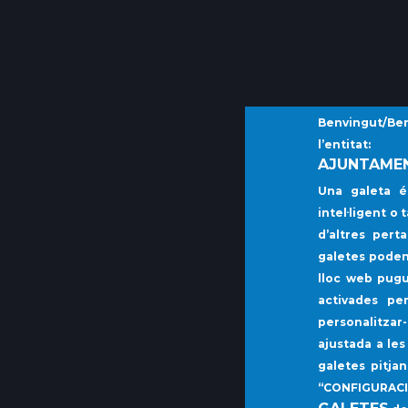
Benvingut/Benv
l’entitat:
AJUNTAMEN
Una galeta é
intel·ligent o
d’altres per
galetes poden
lloc web pugu
activades pe
personalitzar
ajustada a le
galetes pitja
“
CONFIGURAC