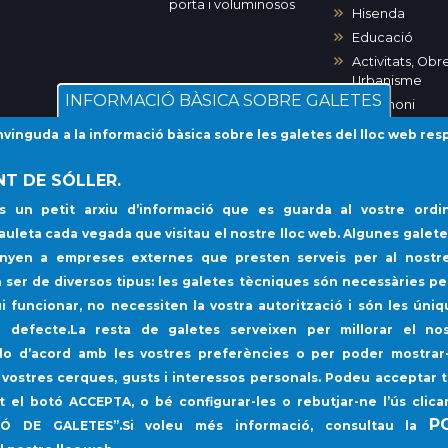
porta i voluminosos
Hisenda
Educació
Activitats, Obre
Urbanisme
INFORMACIÓ BÀSICA SOBRE GALETES
Patrimoni
Medi Ambient
inguda a la informació bàsica sobre les galetes del lloc web res
Desenvolupa
urbà
T DE SÓLLER.
Cultura
s un petit arxiu d’informació que es guarda al vostre ordin
Desenvolupa
 tauleta cada vegada que visitau el nostre lloc web. Algunes galete
local i Sanitat
tanyen a empreses externes que presten serveis per al nostre
Transparència 
Participació
 ser de diversos tipus: les galetes tècniques són necessàries pe
Ciutadana
i funcionar, no necessiten la vostra autorització i són les úni
Serveis Socials
r defecte.La resta de galetes serveixen per millorar el no
Gran
-lo d’acord amb les vostres preferències o per poder mostrar-
Delegació del
s vostres cerques, gusts i interessos personals. Podeu acceptar 
de Sóller
nt el botó
ACCEPTA
, o bé configurar-les o rebutjar-ne l’ús clica
Esports
P
IÓ DE GALETES”
.Si voleu més informació, consultau la
Turisme