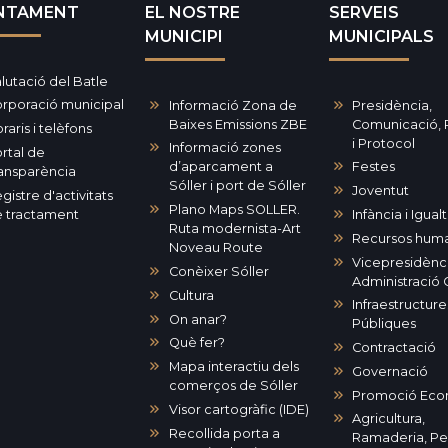
NTAMENT
EL NOSTRE
SERVEIS
MUNICIPI
MUNICIPALS
lutació del Batle
rporació municipal
Informació Zona de
Presidència,
Baixes Emissions ZBE
Comunicació,
raris i telèfons
i Protocol
Informació zones
rtal de
d’aparcament a
Festes
ansparència
Sóller i port de Sóller
Joventut
gistre d'activitats
Plano Maps SOLLER.
 tractament
Infància i Igual
Ruta modernista-Art
Recursos hum
Noveau Route
Vicepresidènci
Conèixer Sóller
Administració 
Cultura
Infraestructures
On anar?
Públiques
Què fer?
Contractació
Mapa interactiu dels
Governació
comerços de Sóller
Promoció Eco
Visor cartogràfic (IDE)
Agricultura,
Recollida porta a
Ramaderia, P