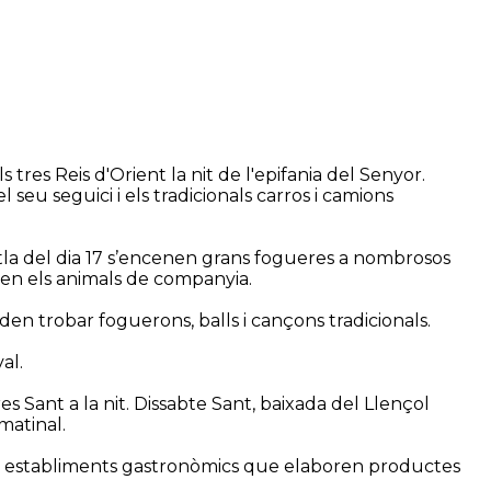
s tres Reis d'Orient la nit de l'epifania del Senyor.
seu seguici i els tradicionals carros i camions
vetla del dia 17 s’encenen grans fogueres a nombrosos
xen els animals de companyia.
oden trobar foguerons, balls i cançons tradicionals.
val.
s Sant a la nit. Dissabte Sant, baixada del Llençol
matinal.
s i establiments gastronòmics que elaboren productes