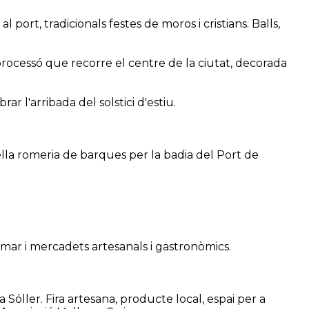
al port, tradicionals festes de moros i cristians. Balls,
 processó que recorre el centre de la ciutat, decorada
r l'arribada del solstici d'estiu.
bella romeria de barques per la badia del Port de
la mar i mercadets artesanals i gastronòmics.
.
óller. Fira artesana, producte local, espai per a