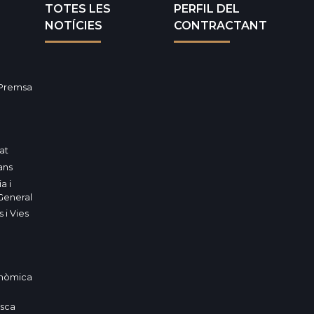
TOTES LES
PERFIL DEL
NOTÍCIES
CONTRACTANT
 Premsa
tat
ans
a i
General
 i Vies
nòmica
esca