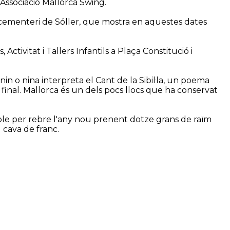
l'Associació Mallorca Swing.
dor cementeri de Sóller, que mostra en aquestes dates
 Activitat i Tallers Infantils a Plaça Constitució i
in o nina interpreta el Cant de la Sibil·la, un poema
ci final. Mallorca és un dels pocs llocs que ha conservat
oble per rebre l'any nou prenent dotze grans de raïm
 cava de franc.