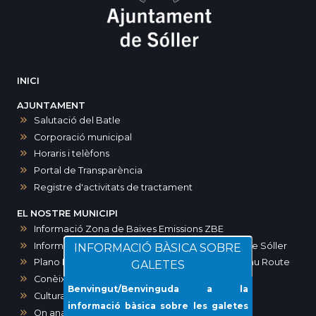
INICI
AJUNTAMENT
Salutació del Batle
Corporació municipal
Horaris i telèfons
Portal de Transparència
Registre d'activitats de tractament
EL NOSTRE MUNICIPI
Informació Zona de Baixes Emissions ZBE
Informació zones d’aparcament a Sóller i port de Sóller
INFORMACIÓ BÀSICA SOBRE
Plano Maps SOLLER. Ruta modernista-Art Noveau Route
GALETES
Conèixer Sóller
Benvingut/Benvinguda a la
Cultura
informació bàsica sobre les galetes
On anar?