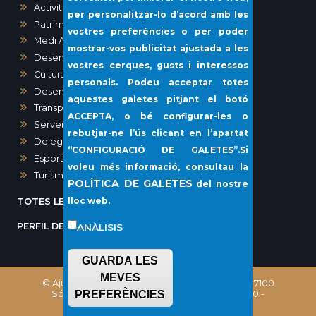
Activitats, Obres i Urbanisme
per personalitzar-lo d’acord amb les
Patrimoni
vostres preferències o per poder
Medi Ambient
mostrar-vos publicitat ajustada a les
Desenvolupament urbà
vostres cerques, gusts i interessos
Cultura
personals. Podeu acceptar totes
Desenvolupament local i Sanitat
aquestes galetes pitjant el botó
Transparència i Participació Ciutadana
ACCEPTA
, o bé configurar-les o
Serveis Socials i Gent Gran
rebutjar-ne l’ús clicant en l’apartat
Delegació del Port de Sóller
“
CONFIGURACIÓ DE GALETES”
.Si
Esports
voleu més informació, consultau la
Turisme
POLÍTICA DE GALETES
del nostre
lloc web.
TOTES LES NOTÍCIES
PERFIL DEL CONTRACTANT
ANÀLISIS
GUARDA LES
MEVES
© Ajuntament de Sóller, Plaça Constitució, 1 - 07100
Sóller (Illes Balears) Telèfon: (+34) 971 63 02 00 -
PREFERÈNCIES
CIF: P0706100E