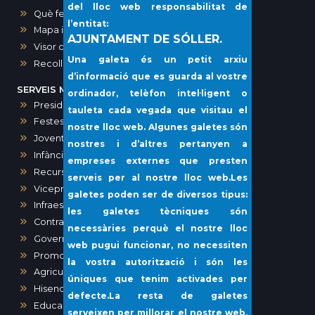
del lloc web responsabilitat de
Què fer?
l’entitat:
Mapa interactiu dels comerços de Sóller
AJUNTAMENT DE SÓLLER.
Visor cartogràfic (IDE)
Una galeta és un petit arxiu
Recollida porta a porta i voluminosos
d’informació que es guarda al vostre
SERVEIS MUNICIPALS
ordinador, telèfon intel·ligent o
Presidència, Comunicació, Premsa i Protocol
tauleta cada vegada que visitau el
Festes
nostre lloc web. Algunes galetes són
Joventut
nostres i d’altres pertanyen a
Infància i Igualtat
empreses externes que presten
Recursos humans
serveis per al nostre lloc web.Les
Vicepresidència i Administració General
galetes poden ser de diversos tipus:
Infraestructures i Vies Públiques
les galetes tècniques són
Contractació
necessàries perquè el nostre lloc
Governació
web pugui funcionar, no necessiten
Promoció Econòmica
la vostra autorització i són les
Agricultura, Ramaderia, Pesca
úniques que tenim activades per
Hisenda
defecte.La resta de galetes
Educació
serveixen per millorar el nostre web,