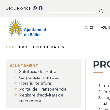
Vés
CERCAR
Segueix-nos
al
contingut
INICI
AJU
INICI
PROTECCIO DE DADES
Fil
PR
d'Ariadna
AJUNTAMENT
Salutació del Batle
Corporació municipal
Horaris i telèfons
Inf
Portal de Transparència
Dre
Registre d'activitats de
Reg
tractament
3.1
Del