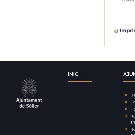
Impri
INICI
AJU
Sa
Co
Ho
Po
Tr
Re