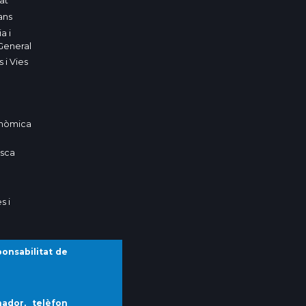
tat
ans
a i
General
 i Vies
nòmica
esca
s i
ponsabilitat de
ment
ador, telèfon