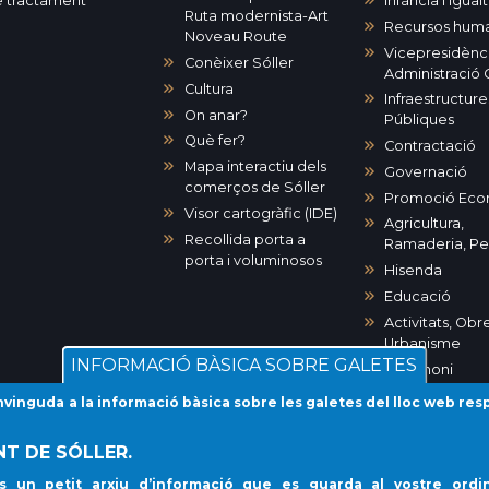
 tractament
Infància i Igual
Ruta modernista-Art
Recursos hum
Noveau Route
Vicepresidènci
Conèixer Sóller
Administració 
Cultura
Infraestructures
On anar?
Públiques
Què fer?
Contractació
Mapa interactiu dels
Governació
comerços de Sóller
Promoció Eco
Visor cartogràfic (IDE)
Agricultura,
Recollida porta a
Ramaderia, P
porta i voluminosos
Hisenda
Educació
Activitats, Obre
Urbanisme
INFORMACIÓ BÀSICA SOBRE GALETES
Patrimoni
Medi Ambient
inguda a la informació bàsica sobre les galetes del lloc web res
Desenvolupa
urbà
T DE SÓLLER.
Cultura
s un petit arxiu d’informació que es guarda al vostre ordin