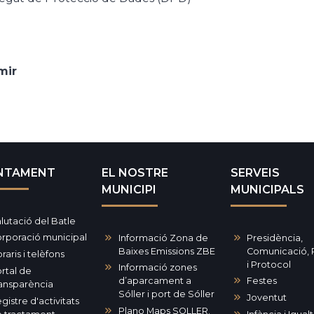
mir
NTAMENT
EL NOSTRE
SERVEIS
MUNICIPI
MUNICIPALS
lutació del Batle
rporació municipal
Informació Zona de
Presidència,
Baixes Emissions ZBE
Comunicació,
raris i telèfons
i Protocol
Informació zones
rtal de
d’aparcament a
Festes
ansparència
Sóller i port de Sóller
Joventut
gistre d'activitats
Plano Maps SOLLER.