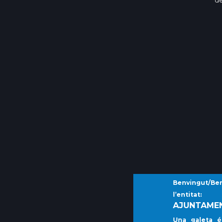
de
Benvingut/Benv
l’entitat:
AJUNTAMEN
Una galeta é