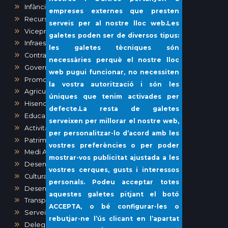
Infància i Igualtat
empreses externes que presten
Recursos humans
serveis per al nostre lloc web.Les
Vicepresidència i Administració General
galetes poden ser de diversos tipus:
Infraestructures i Vies Públiques
les galetes tècniques són
Contractació
necessàries perquè el nostre lloc
Governació
web pugui funcionar, no necessiten
Promoció Econòmica
la vostra autorització i són les
Agricultura, Ramaderia, Pesca
úniques que tenim activades per
Hisenda
defecte.La resta de galetes
Educació
serveixen per millorar el nostre web,
Activitats, Obres i Urbanisme
per personalitzar-lo d’acord amb les
Patrimoni
vostres preferències o per poder
Medi Ambient
mostrar-vos publicitat ajustada a les
Desenvolupament urbà
vostres cerques, gusts i interessos
Cultura
personals. Podeu acceptar totes
Desenvolupament local i Sanitat
aquestes galetes pitjant el botó
Transparència i Participació Ciutadana
ACCEPTA
, o bé configurar-les o
Serveis Socials i Gent Gran
rebutjar-ne l’ús clicant en l’apartat
Delegació del Port de Sóller