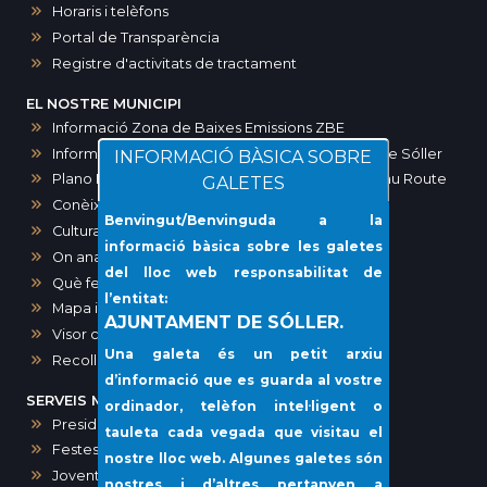
Horaris i telèfons
Portal de Transparència
Registre d'activitats de tractament
EL NOSTRE MUNICIPI
Informació Zona de Baixes Emissions ZBE
Informació zones d’aparcament a Sóller i port de Sóller
INFORMACIÓ BÀSICA SOBRE
Plano Maps SOLLER. Ruta modernista-Art Noveau Route
GALETES
Conèixer Sóller
Benvingut/Benvinguda a la
Cultura
informació bàsica sobre les galetes
On anar?
del lloc web responsabilitat de
Què fer?
l’entitat:
Mapa interactiu dels comerços de Sóller
AJUNTAMENT DE SÓLLER.
Visor cartogràfic (IDE)
Una galeta és un petit arxiu
Recollida porta a porta i voluminosos
d’informació que es guarda al vostre
SERVEIS MUNICIPALS
ordinador, telèfon intel·ligent o
Presidència, Comunicació, Premsa i Protocol
tauleta cada vegada que visitau el
Festes
nostre lloc web. Algunes galetes són
Joventut
nostres i d’altres pertanyen a