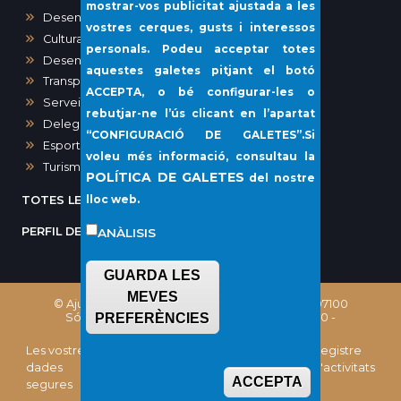
mostrar-vos publicitat ajustada a les
Desenvolupament urbà
vostres cerques, gusts i interessos
Cultura
personals. Podeu acceptar totes
Desenvolupament local i Sanitat
aquestes galetes pitjant el botó
Transparència i Participació Ciutadana
ACCEPTA
, o bé configurar-les o
Serveis Socials i Gent Gran
rebutjar-ne l’ús clicant en l’apartat
Delegació del Port de Sóller
“
CONFIGURACIÓ DE GALETES”
.Si
Esports
voleu més informació, consultau la
Turisme
POLÍTICA DE GALETES
del nostre
lloc web.
TOTES LES NOTÍCIES
PERFIL DEL CONTRACTANT
ANÀLISIS
GUARDA LES
MEVES
© Ajuntament de Sóller, Plaça Constitució, 1 - 07100
Sóller (Illes Balears) Telèfon: (+34) 971 63 02 00 -
PREFERÈNCIES
CIF: P0706100E
Les vostres
Política de
Política de
Registre
dades
Protecció de
galetes
d'activitats
ACCEPTA
Withdraw c
segures
dades
(Cookies)