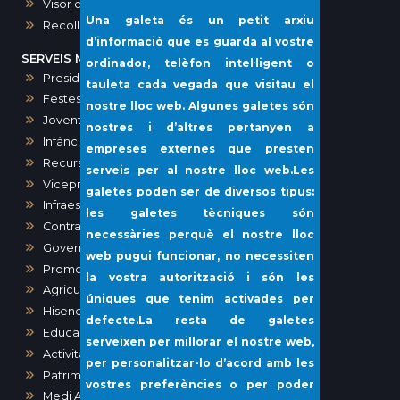
Visor cartogràfic (IDE)
Una galeta és un petit arxiu
Recollida porta a porta i voluminosos
d’informació que es guarda al vostre
SERVEIS MUNICIPALS
ordinador, telèfon intel·ligent o
Presidència, Comunicació, Premsa i Protocol
tauleta cada vegada que visitau el
Festes
nostre lloc web. Algunes galetes són
Joventut
nostres i d’altres pertanyen a
Infància i Igualtat
empreses externes que presten
Recursos humans
serveis per al nostre lloc web.Les
Vicepresidència i Administració General
galetes poden ser de diversos tipus:
Infraestructures i Vies Públiques
les galetes tècniques són
Contractació
necessàries perquè el nostre lloc
Governació
web pugui funcionar, no necessiten
Promoció Econòmica
la vostra autorització i són les
Agricultura, Ramaderia, Pesca
úniques que tenim activades per
Hisenda
defecte.La resta de galetes
Educació
serveixen per millorar el nostre web,
Activitats, Obres i Urbanisme
per personalitzar-lo d’acord amb les
Patrimoni
vostres preferències o per poder
Medi Ambient