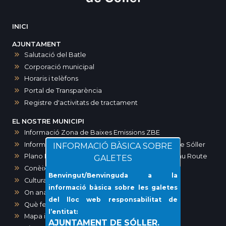
INICI
AJUNTAMENT
Salutació del Batle
Corporació municipal
Horaris i telèfons
Portal de Transparència
Registre d'activitats de tractament
EL NOSTRE MUNICIPI
Informació Zona de Baixes Emissions ZBE
Informació zones d’aparcament a Sóller i port de Sóller
INFORMACIÓ BÀSICA SOBRE
Plano Maps SOLLER. Ruta modernista-Art Noveau Route
GALETES
Conèixer Sóller
Benvingut/Benvinguda a la
Cultura
informació bàsica sobre les galetes
On anar?
del lloc web responsabilitat de
Què fer?
l’entitat:
Mapa interactiu dels comerços de Sóller
AJUNTAMENT DE SÓLLER.