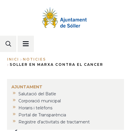
Vés
al
contingut
INICI
NOTICIES
SOLLER EN MARXA CONTRA EL CANCER
Fil
d'Ariadna
AJUNTAMENT
Salutació del Batle
Corporació municipal
Horaris i telèfons
Portal de Transparència
Registre d'activitats de tractament