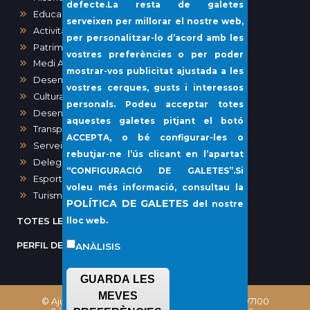
defecte.La resta de galetes
Educació
serveixen per millorar el nostre web,
Activitats, Obres i Urbanisme
per personalitzar-lo d’acord amb les
Patrimoni
vostres preferències o per poder
Medi Ambient
mostrar-vos publicitat ajustada a les
Desenvolupament urbà
vostres cerques, gusts i interessos
Cultura
personals. Podeu acceptar totes
Desenvolupament local i Sanitat
aquestes galetes pitjant el botó
Transparència i Participació Ciutadana
ACCEPTA
, o bé configurar-les o
Serveis Socials i Gent Gran
rebutjar-ne l’ús clicant en l’apartat
Delegació del Port de Sóller
“
CONFIGURACIÓ DE GALETES”
.Si
Esports
voleu més informació, consultau la
Turisme
POLÍTICA DE GALETES
del nostre
lloc web.
TOTES LES NOTÍCIES
PERFIL DEL CONTRACTANT
ANÀLISIS
GUARDA LES
MEVES
© Ajuntament de Sóller, Plaça Constitució, 1 - 07100