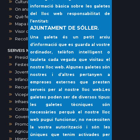
Cultura
informació bàsica sobre les galetes
On anar?
del lloc web responsabilitat de
Què fer?
l’entitat:
Mapa interactiu dels comerços de Sóller
AJUNTAMENT DE SÓLLER.
Visor cartogràfic (IDE)
Una galeta és un petit arxiu
Recollida porta a porta i voluminosos
d’informació que es guarda al vostre
SERVEIS MUNICIPALS
ordinador, telèfon intel·ligent o
Presidència, Comunicació, Premsa i Protocol
tauleta cada vegada que visitau el
Festes
nostre lloc web. Algunes galetes són
Joventut
nostres i d’altres pertanyen a
Infància i Igualtat
empreses externes que presten
Recursos humans
serveis per al nostre lloc web.Les
Vicepresidència i Administració General
galetes poden ser de diversos tipus:
Infraestructures i Vies Públiques
les galetes tècniques són
Contractació
necessàries perquè el nostre lloc
Governació
web pugui funcionar, no necessiten
Promoció Econòmica
la vostra autorització i són les
Agricultura, Ramaderia, Pesca
úniques que tenim activades per
Hisenda