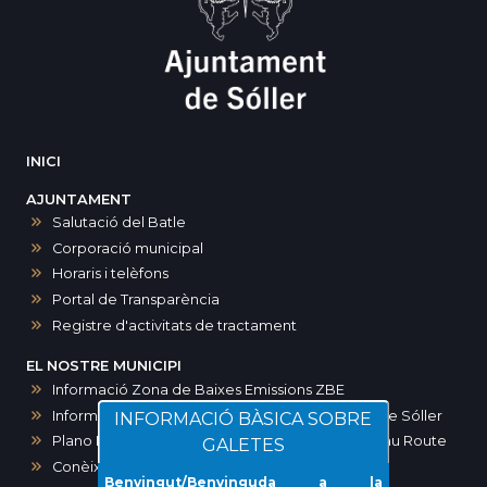
INICI
AJUNTAMENT
Salutació del Batle
Corporació municipal
Horaris i telèfons
Portal de Transparència
Registre d'activitats de tractament
EL NOSTRE MUNICIPI
Informació Zona de Baixes Emissions ZBE
Informació zones d’aparcament a Sóller i port de Sóller
INFORMACIÓ BÀSICA SOBRE
Plano Maps SOLLER. Ruta modernista-Art Noveau Route
GALETES
Conèixer Sóller
Benvingut/Benvinguda a la