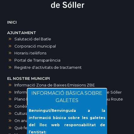
INICI
AJUNTAMENT
Salutació del Batle
Corporació municipal
Horaris i telèfons
Portal de Transparència
Registre d'activitats de tractament
EL NOSTRE MUNICIPI
Informació Zona de Baixes Emissions ZBE
Informació zones d’aparcament a Sóller i port de Sóller
INFORMACIÓ BÀSICA SOBRE
Plano Maps SOLLER. Ruta modernista-Art Noveau Route
GALETES
Conèixer Sóller
Benvingut/Benvinguda a la
Cultura
informació bàsica sobre les galetes
On anar?
del lloc web responsabilitat de
Què fer?
l’entitat: