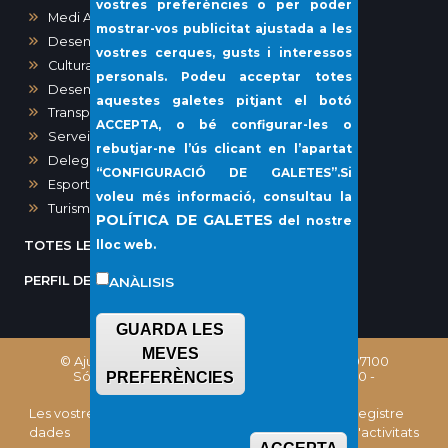
vostres preferències o per poder
Medi Ambient
mostrar-vos publicitat ajustada a les
Desenvolupament urbà
vostres cerques, gusts i interessos
Cultura
personals. Podeu acceptar totes
Desenvolupament local i Sanitat
aquestes galetes pitjant el botó
Transparència i Participació Ciutadana
ACCEPTA
, o bé configurar-les o
Serveis Socials i Gent Gran
rebutjar-ne l’ús clicant en l’apartat
Delegació del Port de Sóller
“
CONFIGURACIÓ DE GALETES”
.Si
Esports
voleu més informació, consultau la
Turisme
POLÍTICA DE GALETES
del nostre
lloc web.
TOTES LES NOTÍCIES
PERFIL DEL CONTRACTANT
ANÀLISIS
GUARDA LES
MEVES
© Ajuntament de Sóller, Plaça Constitució, 1 - 07100
Sóller (Illes Balears) Telèfon: (+34) 971 63 02 00 -
PREFERÈNCIES
CIF: P0706100E
Les vostres
Política de
Política de
Registre
dades
Protecció de
galetes
d'activitats