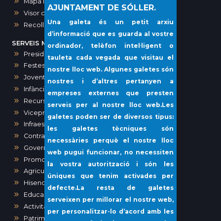
Mapa interactiu dels comerços de Sóller
AJUNTAMENT DE SÓLLER.
Visor cartogràfic (IDE)
Una galeta és un petit arxiu
Recollida porta a porta i voluminosos
d’informació que es guarda al vostre
SERVEIS MUNICIPALS
ordinador, telèfon intel·ligent o
Presidència, Comunicació, Premsa i Protocol
tauleta cada vegada que visitau el
Festes
nostre lloc web. Algunes galetes són
Joventut
nostres i d’altres pertanyen a
Infància i Igualtat
empreses externes que presten
Recursos humans
serveis per al nostre lloc web.Les
Vicepresidència i Administració General
galetes poden ser de diversos tipus:
Infraestructures i Vies Públiques
les galetes tècniques són
Contractació
necessàries perquè el nostre lloc
Governació
web pugui funcionar, no necessiten
Promoció Econòmica
la vostra autorització i són les
Agricultura, Ramaderia, Pesca
úniques que tenim activades per
Hisenda
defecte.La resta de galetes
Educació
serveixen per millorar el nostre web,
Activitats, Obres i Urbanisme
per personalitzar-lo d’acord amb les
Patrimoni