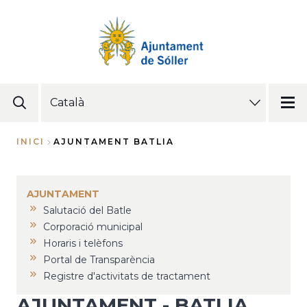
Vés
al
contingut
SELECT
YOUR
LANGUAGE
INICI
AJUNTAMENT BATLIA
Fil
d'Ariadna
AJUNTAMENT
Salutació del Batle
Corporació municipal
Horaris i telèfons
Portal de Transparència
Registre d'activitats de tractament
AJUNTAMENT - BATLIA