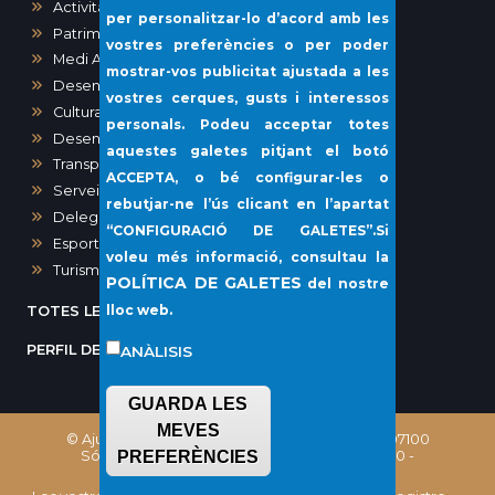
Activitats, Obres i Urbanisme
per personalitzar-lo d’acord amb les
Patrimoni
vostres preferències o per poder
Medi Ambient
mostrar-vos publicitat ajustada a les
Desenvolupament urbà
vostres cerques, gusts i interessos
Cultura
personals. Podeu acceptar totes
Desenvolupament local i Sanitat
aquestes galetes pitjant el botó
Transparència i Participació Ciutadana
ACCEPTA
, o bé configurar-les o
Serveis Socials i Gent Gran
rebutjar-ne l’ús clicant en l’apartat
Delegació del Port de Sóller
“
CONFIGURACIÓ DE GALETES”
.Si
Esports
voleu més informació, consultau la
Turisme
POLÍTICA DE GALETES
del nostre
lloc web.
TOTES LES NOTÍCIES
PERFIL DEL CONTRACTANT
ANÀLISIS
GUARDA LES
MEVES
© Ajuntament de Sóller, Plaça Constitució, 1 - 07100
Sóller (Illes Balears) Telèfon: (+34) 971 63 02 00 -
PREFERÈNCIES
CIF: P0706100E