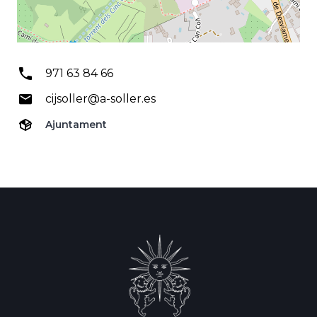
971 63 84 66
cijsoller@a-soller.es
Ajuntament