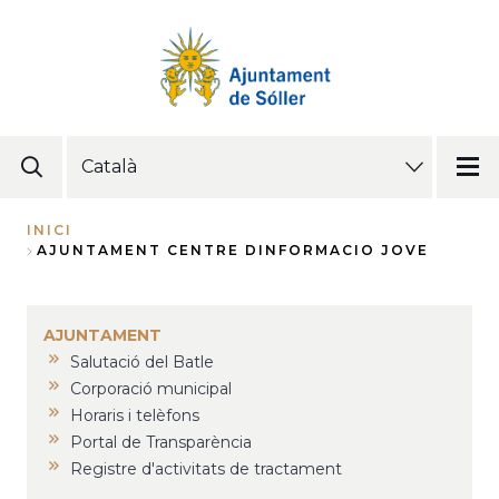
Vés
al
contingut
SELECT
YOUR
LANGUAGE
INICI
AJUNTAMENT CENTRE DINFORMACIO JOVE
Fil
d'Ariadna
AJUNTAMENT
Salutació del Batle
Corporació municipal
Horaris i telèfons
Portal de Transparència
Registre d'activitats de tractament