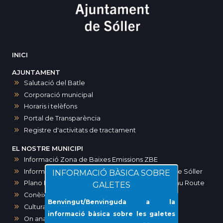
INICI
AJUNTAMENT
Salutació del Batle
Corporació municipal
Horaris i telèfons
Portal de Transparència
Registre d'activitats de tractament
EL NOSTRE MUNICIPI
Informació Zona de Baixes Emissions ZBE
Informació zones d’aparcament a Sóller i port de Sóller
INFORMACIÓ BÀSICA SOBRE
Plano Maps SOLLER. Ruta modernista-Art Noveau Route
GALETES
Conèixer Sóller
Benvingut/Benvinguda a la
Cultura
informació bàsica sobre les galetes
On anar?