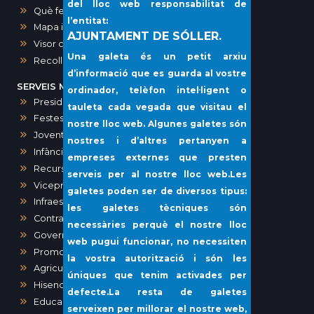
del lloc web responsabilitat de
Què fer?
l’entitat:
Mapa interactiu dels comerços de Sóller
AJUNTAMENT DE SÓLLER.
Visor cartogràfic (IDE)
Una galeta és un petit arxiu
Recollida porta a porta i voluminosos
d’informació que es guarda al vostre
SERVEIS MUNICIPALS
ordinador, telèfon intel·ligent o
Presidència, Comunicació, Premsa i Protocol
tauleta cada vegada que visitau el
Festes
nostre lloc web. Algunes galetes són
Joventut
nostres i d’altres pertanyen a
Infància i Igualtat
empreses externes que presten
Recursos humans
serveis per al nostre lloc web.Les
Vicepresidència i Administració General
galetes poden ser de diversos tipus:
Infraestructures i Vies Públiques
les galetes tècniques són
Contractació
necessàries perquè el nostre lloc
Governació
web pugui funcionar, no necessiten
Promoció Econòmica
la vostra autorització i són les
Agricultura, Ramaderia, Pesca
úniques que tenim activades per
Hisenda
defecte.La resta de galetes
Educació
serveixen per millorar el nostre web,