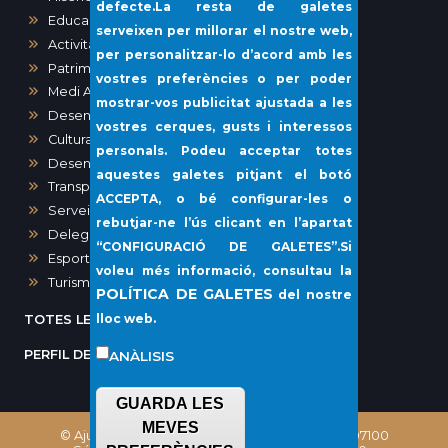
defecte.La resta de galetes
Educació
serveixen per millorar el nostre web,
Activitats, Obres i Urbanisme
per personalitzar-lo d’acord amb les
Patrimoni
vostres preferències o per poder
Medi Ambient
mostrar-vos publicitat ajustada a les
Desenvolupament urbà
vostres cerques, gusts i interessos
Cultura
personals. Podeu acceptar totes
Desenvolupament local i Sanitat
aquestes galetes pitjant el botó
Transparència i Participació Ciutadana
ACCEPTA
, o bé configurar-les o
Serveis Socials i Gent Gran
rebutjar-ne l’ús clicant en l’apartat
Delegació del Port de Sóller
“
CONFIGURACIÓ DE GALETES”
.Si
Esports
voleu més informació, consultau la
Turisme
POLÍTICA DE GALETES
del nostre
lloc web.
TOTES LES NOTÍCIES
PERFIL DEL CONTRACTANT
ANÀLISIS
GUARDA LES
MEVES
© Ajuntament de Sóller, Plaça Constitució, 1 - 07100