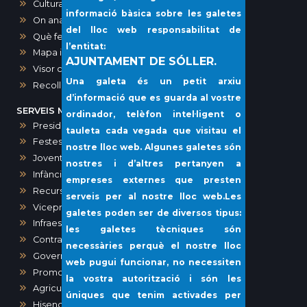
Cultura
informació bàsica sobre les galetes
On anar?
del lloc web responsabilitat de
Què fer?
l’entitat:
Mapa interactiu dels comerços de Sóller
AJUNTAMENT DE SÓLLER.
Visor cartogràfic (IDE)
Una galeta és un petit arxiu
Recollida porta a porta i voluminosos
d’informació que es guarda al vostre
SERVEIS MUNICIPALS
ordinador, telèfon intel·ligent o
Presidència, Comunicació, Premsa i Protocol
tauleta cada vegada que visitau el
Festes
nostre lloc web. Algunes galetes són
Joventut
nostres i d’altres pertanyen a
Infància i Igualtat
empreses externes que presten
Recursos humans
serveis per al nostre lloc web.Les
Vicepresidència i Administració General
galetes poden ser de diversos tipus:
Infraestructures i Vies Públiques
les galetes tècniques són
Contractació
necessàries perquè el nostre lloc
Governació
web pugui funcionar, no necessiten
Promoció Econòmica
la vostra autorització i són les
Agricultura, Ramaderia, Pesca
úniques que tenim activades per
Hisenda