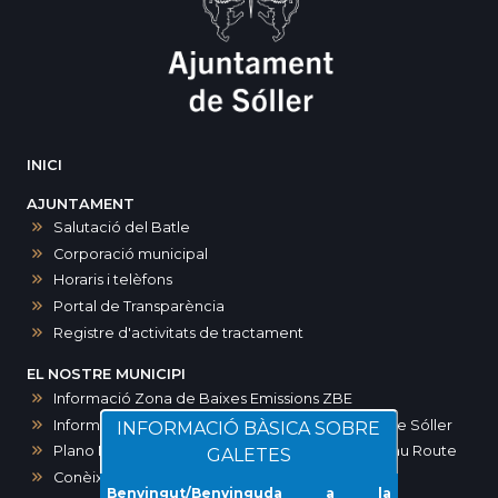
INICI
AJUNTAMENT
Salutació del Batle
Corporació municipal
Horaris i telèfons
Portal de Transparència
Registre d'activitats de tractament
EL NOSTRE MUNICIPI
Informació Zona de Baixes Emissions ZBE
Informació zones d’aparcament a Sóller i port de Sóller
INFORMACIÓ BÀSICA SOBRE
Plano Maps SOLLER. Ruta modernista-Art Noveau Route
GALETES
Conèixer Sóller
Benvingut/Benvinguda a la