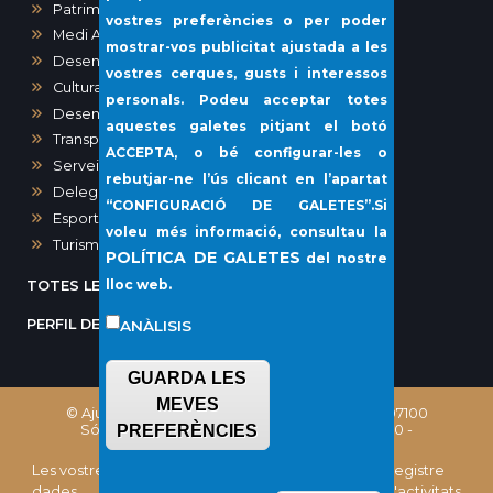
Patrimoni
vostres preferències o per poder
Medi Ambient
mostrar-vos publicitat ajustada a les
Desenvolupament urbà
vostres cerques, gusts i interessos
Cultura
personals. Podeu acceptar totes
Desenvolupament local i Sanitat
aquestes galetes pitjant el botó
Transparència i Participació Ciutadana
ACCEPTA
, o bé configurar-les o
Serveis Socials i Gent Gran
rebutjar-ne l’ús clicant en l’apartat
Delegació del Port de Sóller
“
CONFIGURACIÓ DE GALETES”
.Si
Esports
voleu més informació, consultau la
Turisme
POLÍTICA DE GALETES
del nostre
lloc web.
TOTES LES NOTÍCIES
PERFIL DEL CONTRACTANT
ANÀLISIS
GUARDA LES
MEVES
© Ajuntament de Sóller, Plaça Constitució, 1 - 07100
Sóller (Illes Balears) Telèfon: (+34) 971 63 02 00 -
PREFERÈNCIES
CIF: P0706100E
Les vostres
Política de
Política de
Registre
dades
Protecció de
galetes
d'activitats