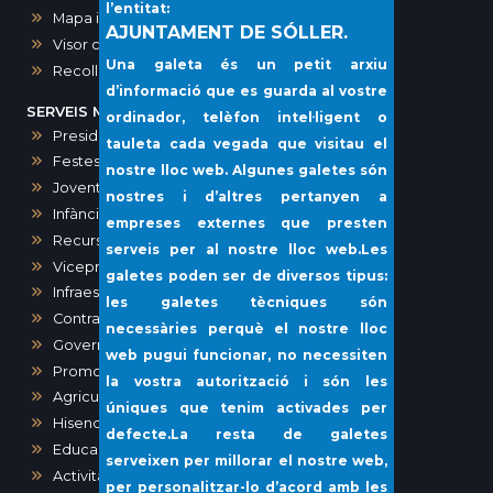
l’entitat:
Mapa interactiu dels comerços de Sóller
AJUNTAMENT DE SÓLLER.
Visor cartogràfic (IDE)
Una galeta és un petit arxiu
Recollida porta a porta i voluminosos
d’informació que es guarda al vostre
SERVEIS MUNICIPALS
ordinador, telèfon intel·ligent o
Presidència, Comunicació, Premsa i Protocol
tauleta cada vegada que visitau el
Festes
nostre lloc web. Algunes galetes són
Joventut
nostres i d’altres pertanyen a
Infància i Igualtat
empreses externes que presten
Recursos humans
serveis per al nostre lloc web.Les
Vicepresidència i Administració General
galetes poden ser de diversos tipus:
Infraestructures i Vies Públiques
les galetes tècniques són
Contractació
necessàries perquè el nostre lloc
Governació
web pugui funcionar, no necessiten
Promoció Econòmica
la vostra autorització i són les
Agricultura, Ramaderia, Pesca
úniques que tenim activades per
Hisenda
defecte.La resta de galetes
Educació
serveixen per millorar el nostre web,
Activitats, Obres i Urbanisme
per personalitzar-lo d’acord amb les