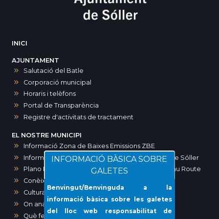
INICI
AJUNTAMENT
Salutació del Batle
Corporació municipal
Horaris i telèfons
Portal de Transparència
Registre d'activitats de tractament
EL NOSTRE MUNICIPI
Informació Zona de Baixes Emissions ZBE
Informació zones d’aparcament a Sóller i port de Sóller
INFORMACIÓ BÀSICA SOBRE
Plano Maps SOLLER. Ruta modernista-Art Noveau Route
GALETES
Conèixer Sóller
Benvingut/Benvinguda a la
Cultura
informació bàsica sobre les galetes
On anar?
del lloc web responsabilitat de
Què fer?